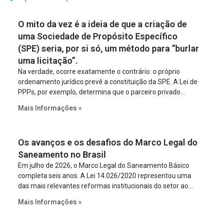
O mito da vez é a ideia de que a criação de
uma Sociedade de Propósito Específico
(SPE) seria, por si só, um método para “burlar
uma licitação”.
Na verdade, ocorre exatamente o contrário: o próprio
ordenamento jurídico prevê a constituição da SPE. A Lei de
PPPs, por exemplo, determina que o parceiro privado
constitua uma SPE para implantar e gerir o
Mais Informações »
empreendimento. Ou seja, a suposta “fraude à licitação” é
um requisito legal da operação. Na Lei de Concessões, a
figura é facultativa e sujeita a uma escolha racional de
Os avanços e os desafios do Marco Legal do
projeto a projeto.
Saneamento no Brasil
Em julho de 2026, o Marco Legal do Saneamento Básico
completa seis anos. A Lei 14.026/2020 representou uma
das mais relevantes reformas institucionais do setor ao
estabelecer metas claras para a universalização dos
Mais Informações »
serviços, ampliar a participação da iniciativa privada,
fortalecer o papel regulador da Agência Nacional de Águas