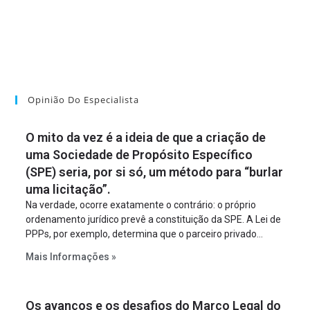
Opinião Do Especialista
O mito da vez é a ideia de que a criação de
uma Sociedade de Propósito Específico
(SPE) seria, por si só, um método para “burlar
uma licitação”.
Na verdade, ocorre exatamente o contrário: o próprio
ordenamento jurídico prevê a constituição da SPE. A Lei de
PPPs, por exemplo, determina que o parceiro privado
constitua uma SPE para implantar e gerir o
Mais Informações »
empreendimento. Ou seja, a suposta “fraude à licitação” é
um requisito legal da operação. Na Lei de Concessões, a
figura é facultativa e sujeita a uma escolha racional de
Os avanços e os desafios do Marco Legal do
projeto a projeto.