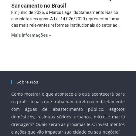
Saneamento no Brasil
Em julho de 2026, o Marco Legal do Saneamento Básico
completa seis anos. A Lei 14.026/2020 representou uma
das mais relevantes reformas institucionais do setor ao
estabelecer metas claras para a universalização dos
Mais Informações »
serviços, ampliar a participação da iniciativa privada,
fortalecer o papel regulador da Agência Nacional de Águas
e Saneamento Básico (ANA) e criar mecanismos voltados
à segurança jurídica dos contratos.
Sobre Nós
Como mostrar o que acontece e o que acontecerá para
os profissionais que trabalham direta ou indiretamente
com águas de abastecimento público, esgotos
domésticos, resíduos sólidos urbanos, micro e macro
drenagem? Quais serão as próximas leis, investimentos
e ações que vão impactar sua cidade ou seu negócio?