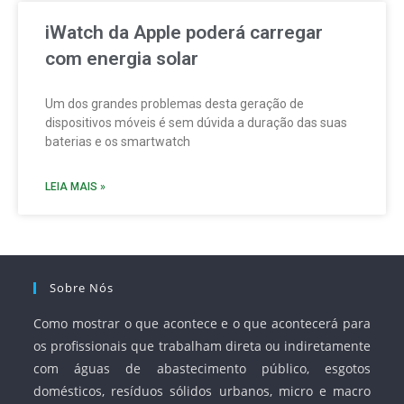
iWatch da Apple poderá carregar
com energia solar
Um dos grandes problemas desta geração de
dispositivos móveis é sem dúvida a duração das suas
baterias e os smartwatch
LEIA MAIS »
Sobre Nós
Como mostrar o que acontece e o que acontecerá para
os profissionais que trabalham direta ou indiretamente
com águas de abastecimento público, esgotos
domésticos, resíduos sólidos urbanos, micro e macro