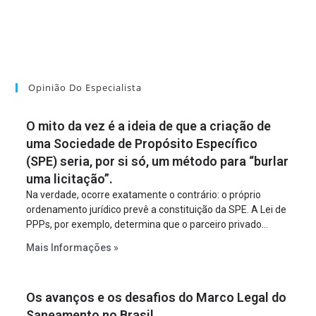
Opinião Do Especialista
O mito da vez é a ideia de que a criação de
uma Sociedade de Propósito Específico
(SPE) seria, por si só, um método para “burlar
uma licitação”.
Na verdade, ocorre exatamente o contrário: o próprio
ordenamento jurídico prevê a constituição da SPE. A Lei de
PPPs, por exemplo, determina que o parceiro privado
constitua uma SPE para implantar e gerir o
Mais Informações »
empreendimento. Ou seja, a suposta “fraude à licitação” é
um requisito legal da operação. Na Lei de Concessões, a
figura é facultativa e sujeita a uma escolha racional de
Os avanços e os desafios do Marco Legal do
projeto a projeto.
Saneamento no Brasil