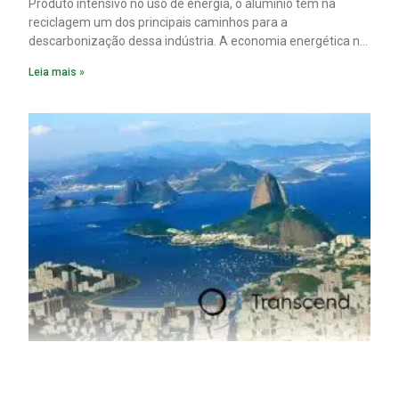
Produto intensivo no uso de energia, o alumínio tem na
reciclagem um dos principais caminhos para a
descarbonização dessa indústria. A economia energética na
fabricação chega a 95% com o reaproveitamento do
Leia mais »
material. A produção de um alumínio mais limpo, no entanto,
tem esbarrado em dificuldade de acesso ao seu principal
insumo, a sucata, devido, sobretudo, ao interesse chinês
pela matéria-prima.