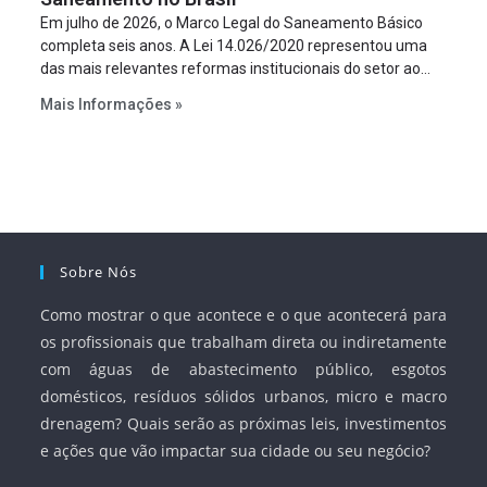
Em julho de 2026, o Marco Legal do Saneamento Básico
completa seis anos. A Lei 14.026/2020 representou uma
das mais relevantes reformas institucionais do setor ao
estabelecer metas claras para a universalização dos
Mais Informações »
serviços, ampliar a participação da iniciativa privada,
fortalecer o papel regulador da Agência Nacional de Águas
e Saneamento Básico (ANA) e criar mecanismos voltados
à segurança jurídica dos contratos.
Sobre Nós
Como mostrar o que acontece e o que acontecerá para
os profissionais que trabalham direta ou indiretamente
com águas de abastecimento público, esgotos
domésticos, resíduos sólidos urbanos, micro e macro
drenagem? Quais serão as próximas leis, investimentos
e ações que vão impactar sua cidade ou seu negócio?