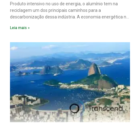
Produto intensivo no uso de energia, o alumínio tem na
reciclagem um dos principais caminhos para a
descarbonização dessa indústria. A economia energética na
fabricação chega a 95% com o reaproveitamento do
Leia mais »
material. A produção de um alumínio mais limpo, no entanto,
tem esbarrado em dificuldade de acesso ao seu principal
insumo, a sucata, devido, sobretudo, ao interesse chinês
pela matéria-prima.