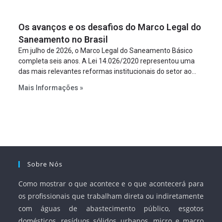
um requisito legal da operação. Na Lei de Concessões, a
figura é facultativa e sujeita a uma escolha racional de
Os avanços e os desafios do Marco Legal do
projeto a projeto.
Saneamento no Brasil
Em julho de 2026, o Marco Legal do Saneamento Básico
completa seis anos. A Lei 14.026/2020 representou uma
das mais relevantes reformas institucionais do setor ao
estabelecer metas claras para a universalização dos
Mais Informações »
serviços, ampliar a participação da iniciativa privada,
fortalecer o papel regulador da Agência Nacional de Águas
e Saneamento Básico (ANA) e criar mecanismos voltados
à segurança jurídica dos contratos.
Sobre Nós
Como mostrar o que acontece e o que acontecerá para
os profissionais que trabalham direta ou indiretamente
com águas de abastecimento público, esgotos
domésticos, resíduos sólidos urbanos, micro e macro