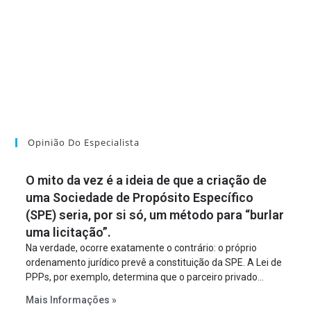
Opinião Do Especialista
O mito da vez é a ideia de que a criação de
uma Sociedade de Propósito Específico
(SPE) seria, por si só, um método para “burlar
uma licitação”.
Na verdade, ocorre exatamente o contrário: o próprio
ordenamento jurídico prevê a constituição da SPE. A Lei de
PPPs, por exemplo, determina que o parceiro privado
constitua uma SPE para implantar e gerir o
Mais Informações »
empreendimento. Ou seja, a suposta “fraude à licitação” é