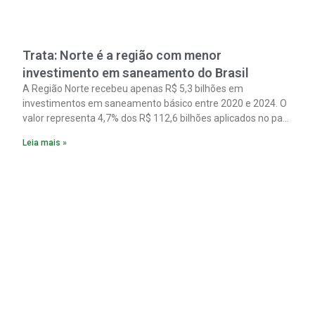
Trata: Norte é a região com menor
investimento em saneamento do Brasil
A Região Norte recebeu apenas R$ 5,3 bilhões em
investimentos em saneamento básico entre 2020 e 2024. O
valor representa 4,7% dos R$ 112,6 bilhões aplicados no país
no período. Os dados são de um estudo do Instituto Trata
Leia mais »
Brasil em parceria com a GO Associados.