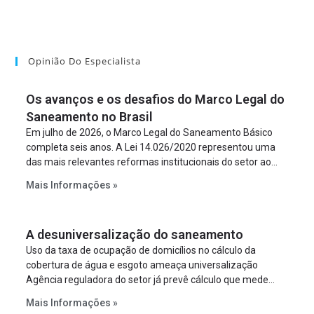
Opinião Do Especialista
Os avanços e os desafios do Marco Legal do
Saneamento no Brasil
Em julho de 2026, o Marco Legal do Saneamento Básico
completa seis anos. A Lei 14.026/2020 representou uma
das mais relevantes reformas institucionais do setor ao
estabelecer metas claras para a universalização dos
Mais Informações »
serviços, ampliar a participação da iniciativa privada,
fortalecer o papel regulador da Agência Nacional de Águas
e Saneamento Básico (ANA) e criar mecanismos voltados
A desuniversalização do saneamento
à segurança jurídica dos contratos.
Uso da taxa de ocupação de domicílios no cálculo da
cobertura de água e esgoto ameaça universalização
Agência reguladora do setor já prevê cálculo que mede
infraestrutura em vez de variável demográfica.
Mais Informações »