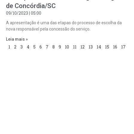
de Concórdia/SC
09/10/2023
05:00
A apresentação é uma das etapas do processo de escolha da
nova responsável pela concessão do serviço.
Leia mais »
1
2
3
4
5
6
7
8
9
10
11
12
13
14
15
16
17