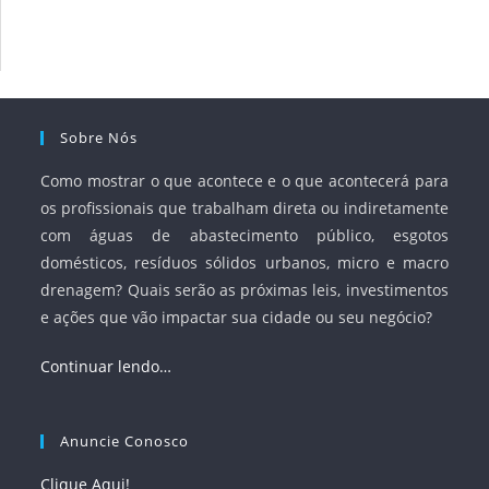
fortalecer o papel regulador da Agência Nacional de Águas
e Saneamento Básico (ANA) e criar mecanismos voltados à
segurança jurídica dos contratos.
Sobre Nós
Como mostrar o que acontece e o que acontecerá para
os profissionais que trabalham direta ou indiretamente
com águas de abastecimento público, esgotos
domésticos, resíduos sólidos urbanos, micro e macro
drenagem? Quais serão as próximas leis, investimentos
e ações que vão impactar sua cidade ou seu negócio?
Continuar lendo…
Anuncie Conosco
Clique Aqui!