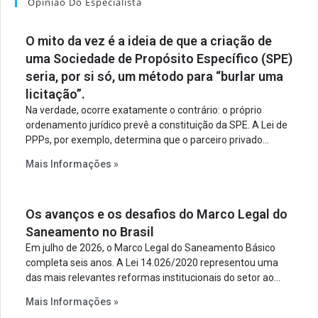
Opinião Do Especialista
O mito da vez é a ideia de que a criação de
uma Sociedade de Propósito Específico (SPE)
seria, por si só, um método para “burlar uma
licitação”.
Na verdade, ocorre exatamente o contrário: o próprio
ordenamento jurídico prevê a constituição da SPE. A Lei de
PPPs, por exemplo, determina que o parceiro privado
constitua uma SPE para implantar e gerir o
Mais Informações »
empreendimento. Ou seja, a suposta “fraude à licitação” é
um requisito legal da operação. Na Lei de Concessões, a
figura é facultativa e sujeita a uma escolha racional de
Os avanços e os desafios do Marco Legal do
projeto a projeto.
Saneamento no Brasil
Em julho de 2026, o Marco Legal do Saneamento Básico
completa seis anos. A Lei 14.026/2020 representou uma
das mais relevantes reformas institucionais do setor ao
estabelecer metas claras para a universalização dos
Mais Informações »
serviços, ampliar a participação da iniciativa privada,