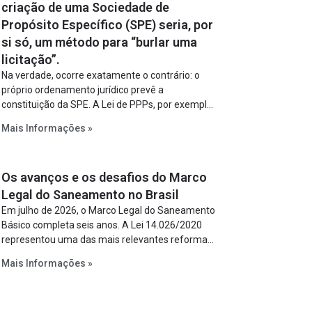
criação de uma Sociedade de
Propósito Específico (SPE) seria, por
si só, um método para “burlar uma
licitação”.
Na verdade, ocorre exatamente o contrário: o
próprio ordenamento jurídico prevê a
constituição da SPE. A Lei de PPPs, por exemplo,
determina que o parceiro privado constitua uma
Mais Informações »
SPE para implantar e gerir o empreendimento.
Ou seja, a suposta “fraude à licitação” é um
requisito legal da operação. Na Lei de
Os avanços e os desafios do Marco
Concessões, a figura é facultativa e sujeita a
uma escolha racional de projeto a projeto.
Legal do Saneamento no Brasil
Em julho de 2026, o Marco Legal do Saneamento
Básico completa seis anos. A Lei 14.026/2020
representou uma das mais relevantes reformas
institucionais do setor ao estabelecer metas
Mais Informações »
claras para a universalização dos serviços,
ampliar a participação da iniciativa privada,
fortalecer o papel regulador da Agência Nacional