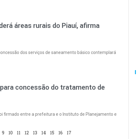
rá áreas rurais do Piauí, afirma
a concessão dos serviços de saneamento básico contemplará
o para concessão do tratamento de
 firmado entre a prefeitura e o Instituto de Planejamento e
9
10
11
12
13
14
15
16
17