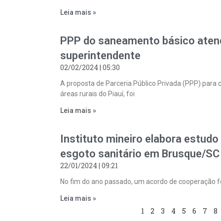
Leia mais »
PPP do saneamento básico atende
superintendente
02/02/2024
05:30
A proposta de Parceria Público Privada (PPP) par
áreas rurais do Piauí, foi
Leia mais »
Instituto mineiro elabora estud
esgoto sanitário em Brusque/SC
22/01/2024
09:21
No fim do ano passado, um acordo de cooperação foi
Leia mais »
1
2
3
4
5
6
7
8