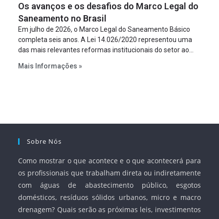
Os avanços e os desafios do Marco Legal do
projeto a projeto.
Saneamento no Brasil
Em julho de 2026, o Marco Legal do Saneamento Básico
completa seis anos. A Lei 14.026/2020 representou uma
das mais relevantes reformas institucionais do setor ao
estabelecer metas claras para a universalização dos
Mais Informações »
serviços, ampliar a participação da iniciativa privada,
fortalecer o papel regulador da Agência Nacional de Águas
e Saneamento Básico (ANA) e criar mecanismos voltados
à segurança jurídica dos contratos.
Sobre Nós
Como mostrar o que acontece e o que acontecerá para
os profissionais que trabalham direta ou indiretamente
com águas de abastecimento público, esgotos
domésticos, resíduos sólidos urbanos, micro e macro
drenagem? Quais serão as próximas leis, investimentos