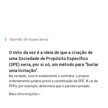
Opinião Do Especialista
O mito da vez é a ideia de que a criação de
uma Sociedade de Propósito Específico
(SPE) seria, por si só, um método para “burlar
uma licitação”.
Na verdade, ocorre exatamente o contrário: o próprio
ordenamento jurídico prevê a constituição da SPE. A Lei de
PPPs, por exemplo, determina que o parceiro privado
constitua uma SPE para implantar e gerir o
Mais Informações »
empreendimento. Ou seja, a suposta “fraude à licitação” é
um requisito legal da operação. Na Lei de Concessões, a
figura é facultativa e sujeita a uma escolha racional de