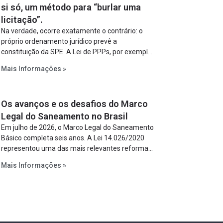
si só, um método para “burlar uma
licitação”.
Na verdade, ocorre exatamente o contrário: o
próprio ordenamento jurídico prevê a
constituição da SPE. A Lei de PPPs, por exemplo,
determina que o parceiro privado constitua uma
Mais Informações »
SPE para implantar e gerir o empreendimento.
Ou seja, a suposta “fraude à licitação” é um
requisito legal da operação. Na Lei de
Os avanços e os desafios do Marco
Concessões, a figura é facultativa e sujeita a
uma escolha racional de projeto a projeto.
Legal do Saneamento no Brasil
Em julho de 2026, o Marco Legal do Saneamento
Básico completa seis anos. A Lei 14.026/2020
representou uma das mais relevantes reformas
institucionais do setor ao estabelecer metas
Mais Informações »
claras para a universalização dos serviços,
ampliar a participação da iniciativa privada,
fortalecer o papel regulador da Agência Nacional
de Águas e Saneamento Básico (ANA) e criar
mecanismos voltados à segurança jurídica dos
contratos.