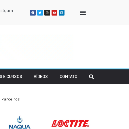
 só, um
QUEM SOMOS
S E CURSOS
VÍDEOS
CONTATO
Parceiros