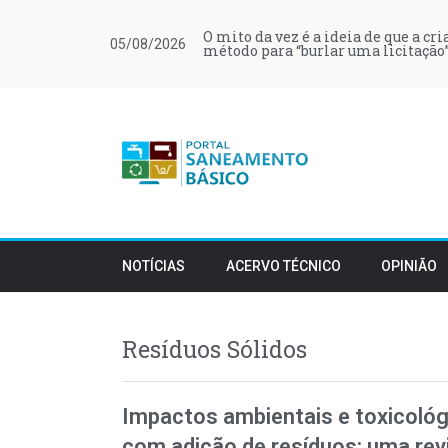
O mito da vez é a ideia de que a cr
05/08/2026
método para “burlar uma licitação”
NOTÍCIAS
ACERVO TÉCNICO
OPINIÃO
Resíduos Sólidos
Impactos ambientais e toxicológi
com adição de resíduos: uma revi