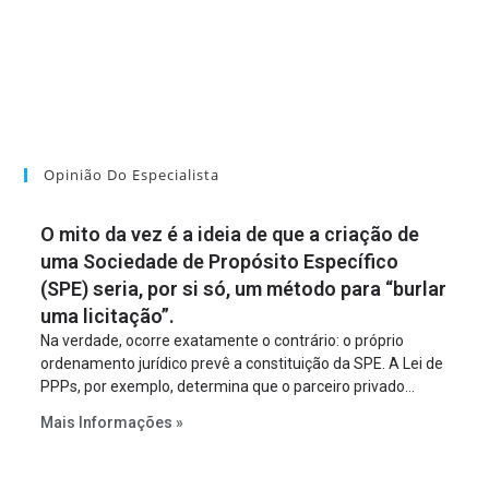
Opinião Do Especialista
O mito da vez é a ideia de que a criação de
uma Sociedade de Propósito Específico
(SPE) seria, por si só, um método para “burlar
uma licitação”.
Na verdade, ocorre exatamente o contrário: o próprio
ordenamento jurídico prevê a constituição da SPE. A Lei de
PPPs, por exemplo, determina que o parceiro privado
constitua uma SPE para implantar e gerir o
Mais Informações »
empreendimento. Ou seja, a suposta “fraude à licitação” é
um requisito legal da operação. Na Lei de Concessões, a
figura é facultativa e sujeita a uma escolha racional de