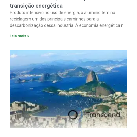
transição energética
Produto intensivo no uso de energia, o alumínio tem na
reciclagem um dos principais caminhos para a
descarbonização dessa indústria. A economia energética na
fabricação chega a 95% com o reaproveitamento do
Leia mais »
material. A produção de um alumínio mais limpo, no entanto,
tem esbarrado em dificuldade de acesso ao seu principal
insumo, a sucata, devido, sobretudo, ao interesse chinês
pela matéria-prima.