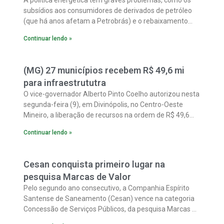
A política energética tem graves problemas, como os
subsídios aos consumidores de derivados de petróleo
(que há anos afetam a Petrobrás) e o rebaixamento
artificial dos preços da eletricidade, decidido no final do
Continuar lendo »
ano passado, que elevou o risco das empresas de
energia (especialmente geradoras e distribuidoras).
(MG) 27 municípios recebem R$ 49,6 mi
para infraestrututra
O vice-governador Alberto Pinto Coelho autorizou nesta
segunda-feira (9), em Divinópolis, no Centro-Oeste
Mineiro, a liberação de recursos na ordem de R$ 49,6
milhões para 27 municípios pelo Banco de
Continuar lendo »
Desenvolvimento de Minas Gerais (BDMG). Os recursos
são para investimentos em obras de pavimentação e
drenagem, aquisição de máquinas e equipamentos,
Cesan conquista primeiro lugar na
obras de saneamento.
pesquisa Marcas de Valor
Pelo segundo ano consecutivo, a Companhia Espírito
Santense de Saneamento (Cesan) vence na categoria
Concessão de Serviços Públicos, da pesquisa Marcas de
Valor, do jornal A Gazeta. Foram ouvidas 2.019 pessoas