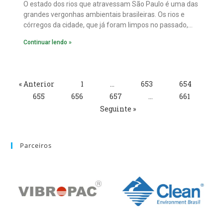
O estado dos rios que atravessam São Paulo é uma das
grandes vergonhas ambientais brasileiras. Os rios e
córregos da cidade, que já foram limpos no passado,
hoje são conhecidos pelo mau cheiro, por atrair
Continuar lendo »
mosquitos e doenças, além das enchentes.
« Anterior
1
…
653
654
655
656
657
…
661
Seguinte »
Parceiros