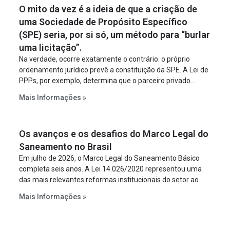
O mito da vez é a ideia de que a criação de
uma Sociedade de Propósito Específico
(SPE) seria, por si só, um método para “burlar
uma licitação”.
Na verdade, ocorre exatamente o contrário: o próprio
ordenamento jurídico prevê a constituição da SPE. A Lei de
PPPs, por exemplo, determina que o parceiro privado
constitua uma SPE para implantar e gerir o
Mais Informações »
empreendimento. Ou seja, a suposta “fraude à licitação” é
um requisito legal da operação. Na Lei de Concessões, a
figura é facultativa e sujeita a uma escolha racional de
Os avanços e os desafios do Marco Legal do
projeto a projeto.
Saneamento no Brasil
Em julho de 2026, o Marco Legal do Saneamento Básico
completa seis anos. A Lei 14.026/2020 representou uma
das mais relevantes reformas institucionais do setor ao
estabelecer metas claras para a universalização dos
Mais Informações »
serviços, ampliar a participação da iniciativa privada,
fortalecer o papel regulador da Agência Nacional de Águas
e Saneamento Básico (ANA) e criar mecanismos voltados