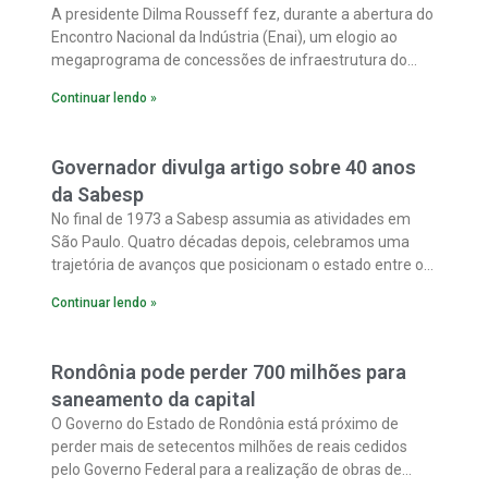
A presidente Dilma Rousseff fez, durante a abertura do
Encontro Nacional da Indústria (Enai), um elogio ao
megaprograma de concessões de infraestrutura do
governo e manifestou confiança no sucesso dos
Continuar lendo »
próximos leilões de rodovias.
Governador divulga artigo sobre 40 anos
da Sabesp
No final de 1973 a Sabesp assumia as atividades em
São Paulo. Quatro décadas depois, celebramos uma
trajetória de avanços que posicionam o estado entre os
mais bem colocados no ranking do saneamento
Continuar lendo »
brasileiro.
Rondônia pode perder 700 milhões para
saneamento da capital
O Governo do Estado de Rondônia está próximo de
perder mais de setecentos milhões de reais cedidos
pelo Governo Federal para a realização de obras de