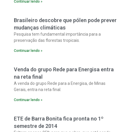
Continuar lendo »
nos municípios de Vitória, Serra, Vila Velha e Cariacica,
que avaliaram os quesitos qualidade percebida dos
produtos ou serviços, desenvolvimento do Espírito
Brasileiro descobre que pólen pode prever
Santo, inovação, credibilidade, responsabilidade social e
mudanças climáticas
ambiental de 90 empresas.
Pesquisa tem fundamental importância para a
preservação das florestas tropicais.
Continuar lendo »
Venda do grupo Rede para Energisa entra
na reta final
A venda do grupo Rede para a Energisa, de Minas
Gerais, entra na reta final.
Continuar lendo »
ETE de Barra Bonita fica pronta no 1º
semestre de 2014