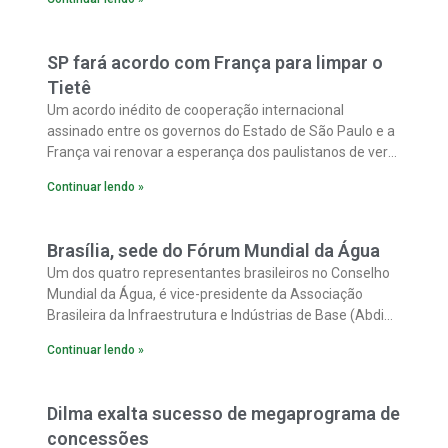
grandes estadistas e líderes, nenhum dos quais, porém,
com trajetória política tão dramática e soma de
atributos de natureza pessoal com a universalidade do
SP fará acordo com França para limpar o
sul-africano.
Tietê
Um acordo inédito de cooperação internacional
assinado entre os governos do Estado de São Paulo e a
França vai renovar a esperança dos paulistanos de ver
despoluído o Rio Tietê, utilizando a mesma tecnologia
Continuar lendo »
aplicada em Paris no Rio Sena.
Brasília, sede do Fórum Mundial da Água
Um dos quatro representantes brasileiros no Conselho
Mundial da Água, é vice-presidente da Associação
Brasileira da Infraestrutura e Indústrias de Base (Abdib)
para o saneamento
Continuar lendo »
Dilma exalta sucesso de megaprograma de
concessões